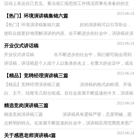
活动上表达自己意见、看法或汇报思想工作情况而事先准备好的文
稿。在快速变化和不断变革的新时代，演讲...
2023-06-24
【热门】环境演讲稿集锦六篇
【热门】环境演讲稿集锦六篇 好的演讲稿可以引导听众，
使听众能更好地理解演讲的内容。在不断进步的社会中，演讲稿在演
讲中起到的作用越来越大，大家知道演讲稿的...
2023-06-24
开业仪式讲话稿
开业仪式讲话稿 在不断进步的社会中，我们都可能会用到
讲话稿，讲话稿是个人或个人以集体的名义，在重大的会议中，或在
较隆重的场合，或各种群众性的集会上发表全部讲...
2023-06-24
【精品】竞聘经理演讲稿三篇
【精品】竞聘经理演讲稿三篇 演讲稿的格式由称谓、开场
白、主干、结尾等几部分组成。在社会发展不断提速的今天，演讲稿
使用的情况越来越多，怎么写演讲稿才能避...
2023-06-24
精选竞岗演讲稿三篇
精选竞岗演讲稿三篇 演讲稿具有逻辑严密，态度明确，观
点鲜明的特点。在发展不断提速的社会中，演讲稿应用范围愈来愈广
泛，为了让您在写演讲稿时更加简单方便，以下是...
2023-06-24
关于感恩老师演讲稿4篇