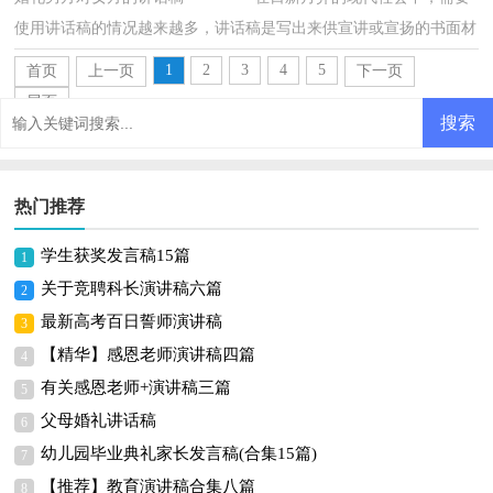
使用讲话稿的情况越来越多，讲话稿是写出来供宣讲或宣扬的书面材
料。你写讲话稿时总是无从下笔？以下是小编...
1
2
3
4
5
首页
上一页
下一页
尾页
热门推荐
学生获奖发言稿15篇
1
关于竞聘科长演讲稿六篇
2
最新高考百日誓师演讲稿
3
【精华】感恩老师演讲稿四篇
4
有关感恩老师+演讲稿三篇
5
父母婚礼讲话稿
6
幼儿园毕业典礼家长发言稿(合集15篇)
7
【推荐】教育演讲稿合集八篇
8