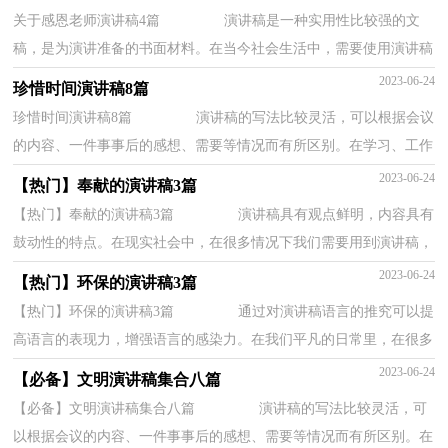
关于感恩老师演讲稿4篇 演讲稿是一种实用性比较强的文
稿，是为演讲准备的书面材料。在当今社会生活中，需要使用演讲稿
的事情愈发增多，来参考自己需要的演讲稿吧！...
2023-06-24
珍惜时间演讲稿8篇
珍惜时间演讲稿8篇 演讲稿的写法比较灵活，可以根据会议
的内容、一件事事后的感想、需要等情况而有所区别。在学习、工作
生活中，演讲稿使用的情况越来越多，来参...
2023-06-24
【热门】奉献的演讲稿3篇
【热门】奉献的演讲稿3篇 演讲稿具有观点鲜明，内容具有
鼓动性的特点。在现实社会中，在很多情况下我们需要用到演讲稿，
那么一般演讲稿是怎么写的呢？以下是小编为...
2023-06-24
【热门】环保的演讲稿3篇
【热门】环保的演讲稿3篇 通过对演讲稿语言的推究可以提
高语言的表现力，增强语言的感染力。在我们平凡的日常里，在很多
情况下我们需要用到演讲稿，那么你有了解...
2023-06-24
【必备】文明演讲稿集合八篇
【必备】文明演讲稿集合八篇 演讲稿的写法比较灵活，可
以根据会议的内容、一件事事后的感想、需要等情况而有所区别。在