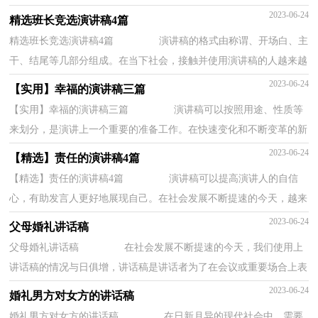
日新月异的现代社会中，在很多情况下我们...
2023-06-24
精选班长竞选演讲稿4篇
精选班长竞选演讲稿4篇 演讲稿的格式由称谓、开场白、主
干、结尾等几部分组成。在当下社会，接触并使用演讲稿的人越来越
多，那要怎么写好演讲稿呢？下面是小编帮...
2023-06-24
【实用】幸福的演讲稿三篇
【实用】幸福的演讲稿三篇 演讲稿可以按照用途、性质等
来划分，是演讲上一个重要的准备工作。在快速变化和不断变革的新
时代，越来越多人会去使用演讲稿，怎么写演...
2023-06-24
【精选】责任的演讲稿4篇
【精选】责任的演讲稿4篇 演讲稿可以提高演讲人的自信
心，有助发言人更好地展现自己。在社会发展不断提速的今天，越来
越多地方需要用到演讲稿，来参考自己需要的...
2023-06-24
父母婚礼讲话稿
父母婚礼讲话稿 在社会发展不断提速的今天，我们使用上
讲话稿的情况与日俱增，讲话稿是讲话者为了在会议或重要场合上表
达自己想要讲的话而事先准备好的文稿。怎...
2023-06-24
婚礼男方对女方的讲话稿
婚礼男方对女方的讲话稿 在日新月异的现代社会中，需要