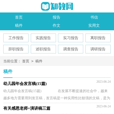
首页
报告
书信
稿件
作文
实用文
工作报告
实践报告
实习报告
离职报告
辞职报告
述职报告
调查报告
调研报告
>
当前位置：
首页
稿件
稿件
2023-06-24
幼儿园年会发言稿(15篇)
幼儿园年会发言稿(15篇) 在发展不断提速的社会中，越来
越多地方需要用到发言稿，发言稿是一种实用性比较强的文稿，是为
演讲准备的书面材料。你知道发言稿怎样写才...
2023-06-24
有关感恩老师+演讲稿三篇