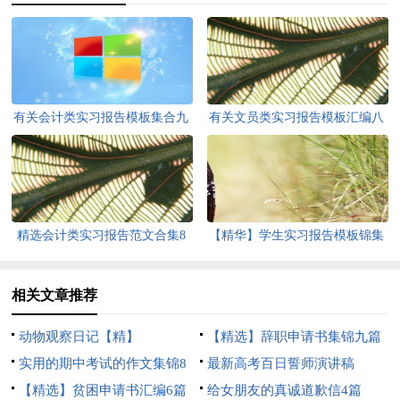
有关会计类实习报告模板集合九
有关文员类实习报告模板汇编八
篇
篇
精选会计类实习报告范文合集8
【精华】学生实习报告模板锦集
篇
8篇
相关文章推荐
动物观察日记【精】
【精选】辞职申请书集锦九篇
实用的期中考试的作文集锦8
最新高考百日誓师演讲稿
篇
【精选】贫困申请书汇编6篇
给女朋友的真诚道歉信4篇